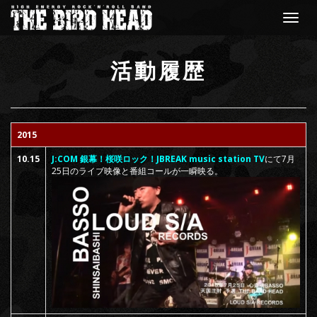
Toggle
navigat
活動履歴
2015
10.15
J:COM 銀幕！桜咲ロック！JBREAK music station TV
にて7月
25日のライブ映像と番組コールが一瞬映る。