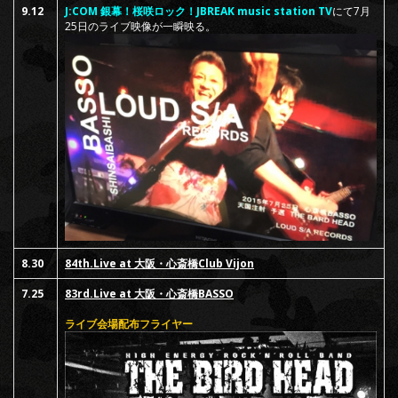
9.12
J:COM 銀幕！桜咲ロック！JBREAK music station TV
にて7月
25日のライブ映像が一瞬映る。
8.30
84th.Live at 大阪・心斎橋Club Vijon
7.25
83rd.Live at 大阪・心斎橋BASSO
ライブ会場配布フライヤー