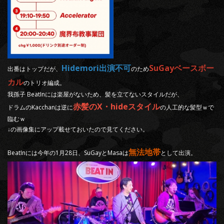
Hidemori出演不可
SuGayベースボー
出番はトップだが、
のため
カル
のトリオ編成。
我孫子 BeatInには楽屋がないため、髪を立てないスタイルだが、
赤髪のX・hideスタイル
ドラムのKacchanは逆に
の人工的な髪型ｗで
臨むｗ
↓の画像集にアップ載せておいたので見てください。
無法地帯
BeatInには今年の1月28日、SuGayとMasaは
として出演。