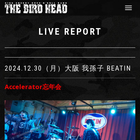
Toggle
navigat
LIVE REPORT
2024.12.30（月）
大阪 我孫子 BEATIN
Accelerator忘年会