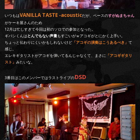
VANILLA TASTE -acoustic
いつもは
だが、ベースの
すがぬまちゃん
がケーキ屋さんのため
12月は忙しすぎて今回は初のソロでの参加となった。
ギバシくんは
とんでもない声量
もすごいがｗアコギがとにかく上手い。
ちょっと伝わりにくいかもしれないけど
「アコギの演奏はこうあるべき」
て
感じ。
エレキギタリストがアコギを弾いてるんじゃなくて、まさに
「アコギギタリ
スト」
みたいな。
DSD
3番目はこのメンバーではラストライブの