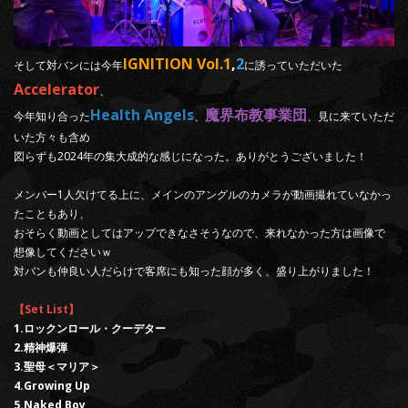
IGNITION Vol.1
,
2
そして対バンには今年
に誘っていただいた
Accelerator
、
Health Angels
魔界布教事業団
今年知り合った
、
、見に来ていただ
いた方々も含め
図らずも2024年の集大成的な感じになった。ありがとうございました！
メンバー1人欠けてる上に、メインのアングルのカメラが動画撮れていなかっ
たこともあり、
おそらく動画としてはアップできなさそうなので、来れなかった方は画像で
想像してくださいｗ
対バンも仲良い人だらけで客席にも知った顔が多く、盛り上がりました！
【Set List】
1.ロックンロール・クーデター
2.精神爆弾
3.聖母＜マリア＞
4.Growing Up
5.Naked Boy