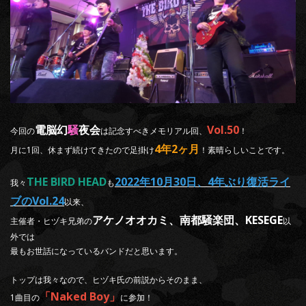
電脳幻
騒
夜会
Vol.50
今回の
は記念すべきメモリアル回、
！
4年2ヶ月
月に1回、休まず続けてきたので足掛け
！素晴らしいことです。
THE BIRD HEAD
2022年10月30日、4年ぶり復活ライ
我々
も
ブのVol.24
以来、
アケノオオカミ、南都騒楽団、KESEGE
主催者・ヒヅキ兄弟の
以
外では
最もお世話になっているバンドだと思います。
トップは我々なので、ヒヅキ氏の前説からそのまま、
「Naked Boy」
1曲目の
に参加！