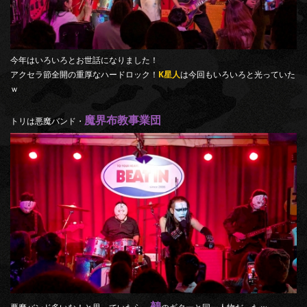
今年はいろいろとお世話になりました！
アクセラ節全開の重厚なハードロック！
K星人
は今回もいろいろと光っていた
ｗ
魔界布教事業団
トリは悪魔バンド・
鵺