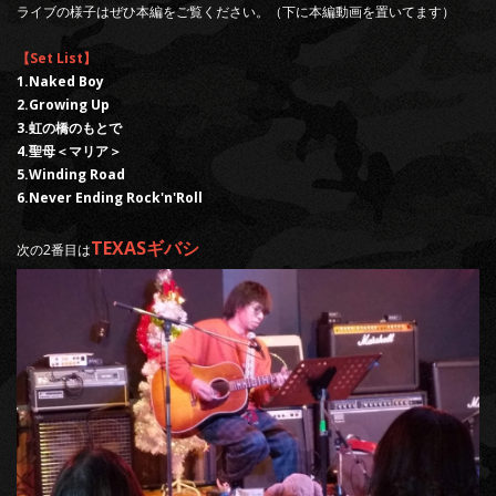
ライブの様子はぜひ本編をご覧ください。（下に本編動画を置いてます）
【Set List】
1.Naked Boy
2.Growing Up
3.虹の橋のもとで
4.聖母＜マリア＞
5.Winding Road
6.Never Ending Rock'n'Roll
TEXASギバシ
次の2番目は