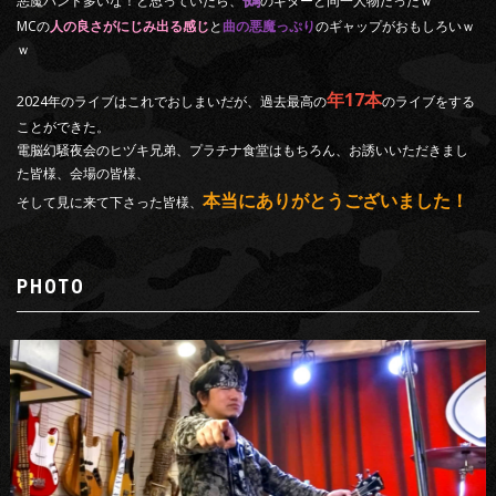
悪魔バンド多いな！と思っていたら、
のギターと同一人物だったｗ
MCの
人の良さがにじみ出る感じ
と
曲の悪魔っぷり
のギャップがおもしろいｗ
ｗ
年17本
2024年のライブはこれでおしまいだが、過去最高の
のライブをする
ことができた。
電脳幻騒夜会のヒヅキ兄弟、プラチナ食堂はもちろん、お誘いいただきまし
た皆様、会場の皆様、
本当にありがとうございました！
そして見に来て下さった皆様、
PHOTO