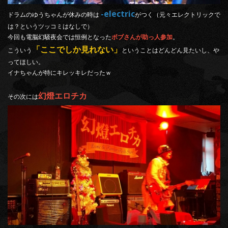
-electric
ドラムのゆうちゃんが休みの時は
がつく（元々エレクトリックで
は？というツッコミはなしで）
今回も電脳幻騒夜会では恒例となった
ボブさんが助っ人参加
。
「ここでしか見れない」
こういう
ということはどんどん見たいし、や
ってほしい。
イナちゃんが特にキレッキレだったｗ
幻燈エロチカ
その次には