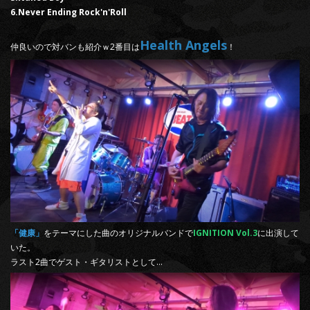
6.Never Ending Rock'n'Roll
Health Angels
仲良いので対バンも紹介ｗ2番目は
！
「健康」
をテーマにした曲のオリジナルバンドで
IGNITION Vol.3
に出演して
いた。
ラスト2曲でゲスト・ギタリストとして…