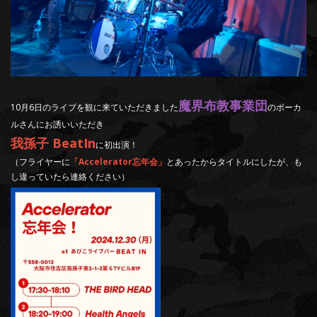
魔界布教事業団
10月6日のライブを観に来ていただきました
のボーカ
ルさんにお誘いいただき
我孫子 BeatIn
に初出演！
（フライヤーに
「Accelerator忘年会」
とあったからタイトルにしたが、も
し違っていたら連絡ください）