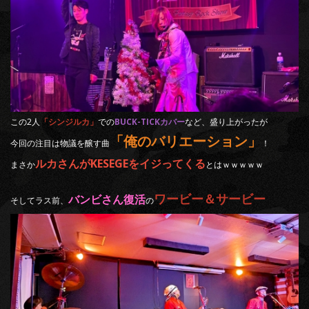
この2人
「シンジルカ」
での
BUCK-TICKカバー
など、盛り上がったが
「俺のバリエーション」
今回の注目は物議を醸す曲
！
ルカさんがKESEGEをイジってくる
まさか
とはｗｗｗｗｗ
ワービー＆サービー
バンビさん復活
そしてラス前、
の