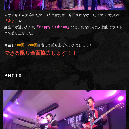
マサアキくん欠席のため、3人南都だが、今日来れなかったファンのための
「友よ」
や
誕生日が近い人への
「Happy Birthday」
など、おなじみの人気曲でラスト
まで盛り上がった。
今後も
100回、200回
目指して盛り上げていきましょう！
できる限り全面協力します！！
PHOTO