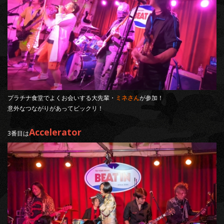
プラチナ食堂でよくお会いする大先輩・
ミネさん
が参加！
意外なつながりがあってビックリ！
Accelerator
3番目は