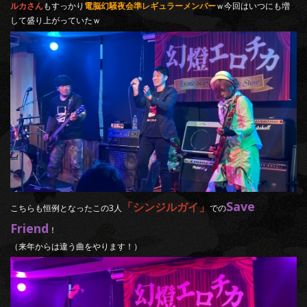
ルカさん
もすっかり
電脳幻騒夜会準レギュラーメンバー
ｗ今回はいつにも増
して盛り上がっていたｗ
Save
「シンジルガイ」
こちらも恒例となったこの3人
での
Friend
！
（来年からは違う曲をやります！）