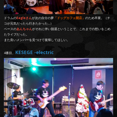
ドラムの
Eagleさん
が次の自分の夢
「ドッグカフェ開店」
のため卒業。（チ
コが元気だったら行きたかった…）
ベースの
あんちゃん
がそれに伴い脱退ということで、これまでの想いをこめ
たライブだった。
また良いメンバーを見つけて復帰してほしい。
KESEGE -electric
4番目、