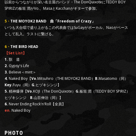
以前からつながりが深い名古屋のバンド・The DonQuixoteにTEDDY BOY
SPIRIZの板垣 潤がVo.、MasaとKacchanがギターで参加。
5・
THE MOYOK2 BAND 曲「Freedom of Crazy」
いつも大合唱で盛り上がるこの代表曲ではSuGayがボーカル、Naoがベース
として乱入。ラストに繋げる。
6・
THE BIRD HEAD
【Set List】
1.
獣 道
2.
Gypsy's Life
3.
Believe＜mint＞
4.
Naked Boy【
Vo.
Mitsuhiro（THE MOYOK2 BAND）
B.
Masatomo（同）
Key.
Fuyu（同）
G.
ヒヅキシンジ】
5.
精神爆弾【
Vo.
KOJI（The DonQuixote）
G.
板垣 潤（TEDDY BOY SPIRIZ）
ヒヅキシンジ
B.
山百伸治（同）】
6.
Never Ending Rock'n'Roll【全員】
en.
Naked Boy
PHOTO