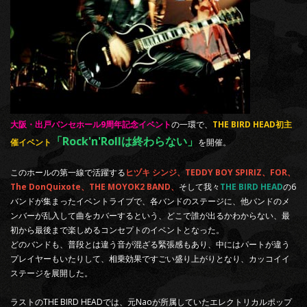
大阪・出戸パンセホール9周年記念イベント
の一環で、
THE BIRD HEAD初主
「Rock'n'Rollは終わらない」
催イベント
を開催。
このホールの第一線で活躍する
ヒヅキ シンジ、TEDDY BOY SPIRIZ、FOR、
The DonQuixote、THE MOYOK2 BAND、
そして我々
THE BIRD HEAD
の6
バンドが集まったイベントライブで、各バンドのステージに、他バンドのメ
ンバーが乱入して曲をカバーするという、どこで誰が出るかわからない、最
初から最後まで楽しめるコンセプトのイベントとなった。
どのバンドも、普段とは違う音が混ざる緊張感もあり、中にはパートが違う
プレイヤーもいたりして、相乗効果ですごい盛り上がりとなり、カッコイイ
ステージを展開した。
ラストのTHE BIRD HEADでは、元Naoが所属していたエレクトリカルポップ