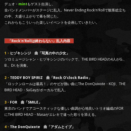
デュオ・
mint
もゲスト出演し、
全バンドメンバーがステージに乱入。Never Ending Rock'n'Rollで観客総立ち
の中、大盛り上がりで幕を閉じた。
これからもこういった楽しいイベントを企画していきたい。
「Rock'n'Rollは終わらない」乱入内容
1・
ヒヅキシンジ 曲「写真の中の少女」
ソロミュージシャン・ヒヅキシンジのバックで、THE BIRD HEADの4人がG.、
B.、Dr.を演奏。
2・
TEDDY BOY SPIRIZ 曲「Rock O'clock Radio」
「ロックンロールは最高！」のサビが熱い曲にThe DonQuixote・KOJI、THE
BIRD HEAD・SuGayがボーカルで乱入。
3・
FOR 曲「SMILE」
東京のバンドでアコースティックな優しい曲調が心地良いトリオ編成のFOR
にTHE BIRD HEAD・Masaがエレキで違った彩りを添える。
4・
The DonQuixote 曲「アダムとイブ」