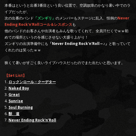
本番はというと出番3番目という良い位置で、空調故障のかなり暑い中でのラ
イブだったが、
次の出番のバンド
「ズンギリ」
のメンバーもステージに乱入、恒例の
Never
Ending Rock'n'Rollコール＆レスポンス
も
他のバンドのお客さんや出演者もみんな歌ってくれて、全員汗だくでｗｗ初
めての場所というのを感じさせない大盛り上がり！
ズンギリの出演準備中にも
「Never Ending Rock'n'Roll～♪」
と歌っていて
くれたのは笑ったｗｗ
狭くて暑いがすごく良いライブハウスだったのでまた出たいと思います。
【Set List】
1.
ロックンロール・クーデター
2.
Naked Boy
3.
Great
4.
Sunrise
5.
Soul Burning
6.
獣 道
7.
Never Ending Rock'n'Roll