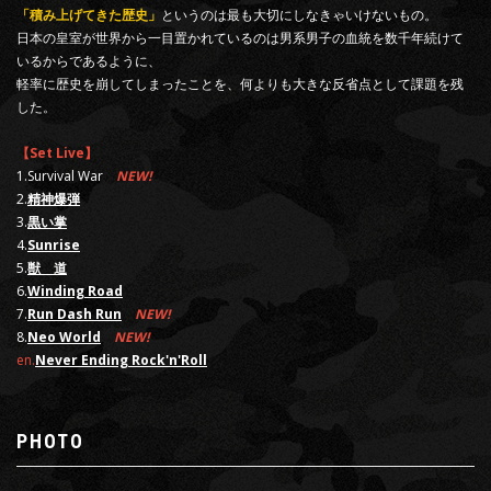
「積み上げてきた歴史」
というのは最も大切にしなきゃいけないもの。
日本の皇室が世界から一目置かれているのは男系男子の血統を数千年続けて
いるからであるように、
軽率に歴史を崩してしまったことを、何よりも大きな反省点として課題を残
した。
【Set Live】
1.Survival War
NEW!
2.
精神爆弾
3.
黒い掌
4.
Sunrise
5.
獣 道
6.
Winding Road
7.
Run Dash Run
NEW!
8.
Neo World
NEW!
en.
Never Ending Rock'n'Roll
PHOTO