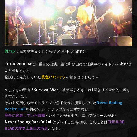
対バン
：黒坂史博＆くもくらげ ／ M∞N ／ Shino+
THE BIRD HEAD
は3番目の出演。主に和歌山にて活動中のアイドル・Shinoさ
んと仲良くなり、
物販にて発売していた
黄色いTシャツ
を着させてもらうｗ
久しぶりの新曲
「Survival War」
初登場するもこれ1回きりで全体的に練り
直すことに…。
その上初回から全てのライブで必ず最後に演奏していた
Never Ending
Rock'n'Roll
を初めてラインナップからはずすなど、
完全に迷走していた時期
ということが伺える。幸いアンコールがあり、
Never Ending Rock'n'Roll
はプレイしたものの、このことは
THE BIRD
HEADの歴史上最大の汚点
となる。