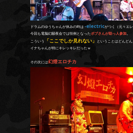
-electric
ドラムのゆうちゃんが休みの時は
がつく（元々エレ
今回も電脳幻騒夜会では恒例となった
ボブさんが助っ人参加
。
「ここでしか見れない」
こういう
ということはどんどん
イナちゃんが特にキレッキレだったｗ
幻燈エロチカ
その次には