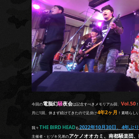
電脳幻
騒
夜会
Vol.50
今回の
は記念すべきメモリアル回、
4年2ヶ月
月に1回、休まず続けてきたので足掛け
！素晴らし
THE BIRD HEAD
2022年10月30日、4年ぶり
我々
も
アケノオオカミ、南都騒楽団、KE
主催者・ヒヅキ兄弟の