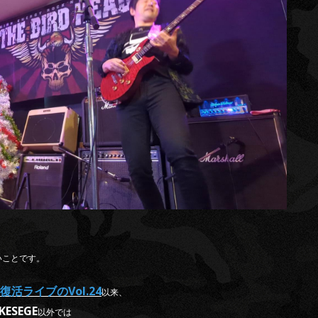
！
いことです。
復活ライブのVol.24
以来、
SEGE
以外では