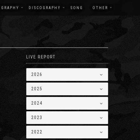
OGRAPHY
DISCOGRAPHY
SONG
OTHER
LIVE REPORT
2026
2025
2024
2023
2022