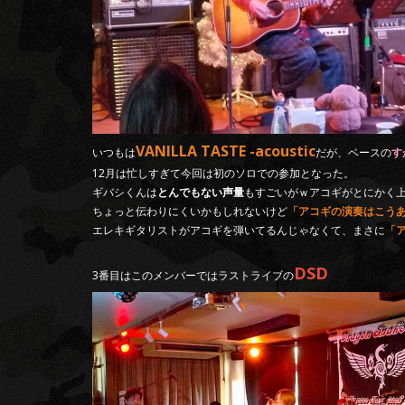
VANILLA TASTE -acoustic
いつもは
だが、ベースの
す
12月は忙しすぎて今回は初のソロでの参加となった。
ギバシくんは
とんでもない声量
もすごいがｗアコギがとにかく
ちょっと伝わりにくいかもしれないけど
「アコギの演奏はこう
エレキギタリストがアコギを弾いてるんじゃなくて、まさに
「
DSD
3番目はこのメンバーではラストライブの