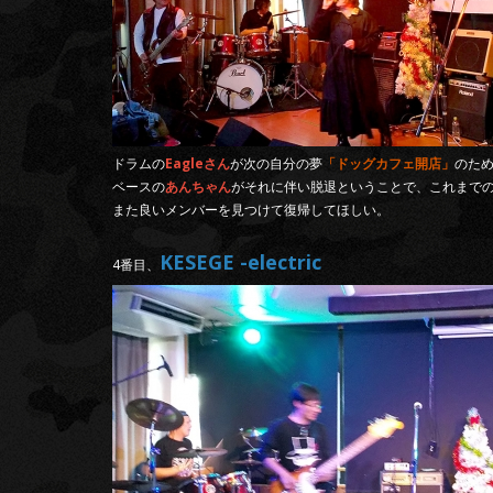
ドラムの
Eagleさん
が次の自分の夢
「ドッグカフェ開店」
のた
ベースの
あんちゃん
がそれに伴い脱退ということで、これまで
また良いメンバーを見つけて復帰してほしい。
KESEGE -electric
4番目、