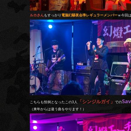
ルカさん
もすっかり
電脳幻騒夜会準レギュラーメンバー
ｗ今回
Sav
「シンジルガイ」
こちらも恒例となったこの3人
での
（来年からは違う曲をやります！）