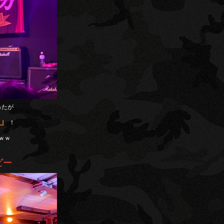
ったが
」
！
ｗｗ
ビー