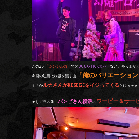
この2人
「シンジルカ」
での
BUCK-TICKカバー
など、盛り上が
「俺のバリエーション
今回の注目は物議を醸す曲
ルカさんがKESEGEをイジってくる
まさか
とはｗｗｗ
ワービー＆サー
バンビさん復活
そしてラス前、
の