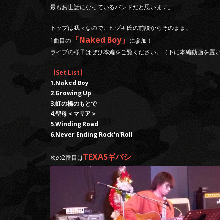
最もお世話になっているバンドだと思います。
トップは我々なので、ヒヅキ氏の前説からそのまま、
「Naked Boy」
1曲目の
に参加！
ライブの様子はぜひ本編をご覧ください。（下に本編動画を置
【Set List】
1.Naked Boy
2.Growing Up
3.虹の橋のもとで
4.聖母＜マリア＞
5.Winding Road
6.Never Ending Rock'n'Roll
TEXASギバシ
次の2番目は