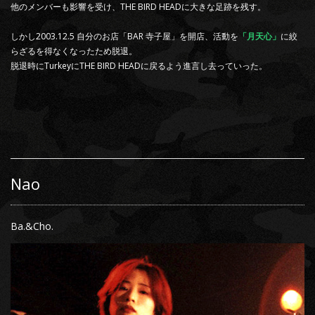
他のメンバーも影響を受け、THE BIRD HEADに大きな足跡を残す。
しかし2003.12.5 自分のお店「BAR 寺子屋」を開店、活動を
「月天心」
に絞
らざるを得なくなったため脱退。
脱退時にTurkeyにTHE BIRD HEADに戻るよう進言し去っていった。
Nao
Ba.&Cho.