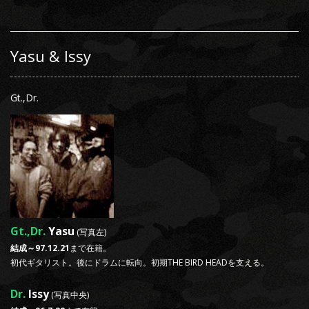
Yasu & Issy
Gt.,Dr.
Gt.,Dr.
Yasu
(写真左)
結成～97.12.21
まで在籍。
初代ギタリスト。後にドラムに転向。初期THE BIRD HEADを支える。
Dr.
Issy
(写真中央)