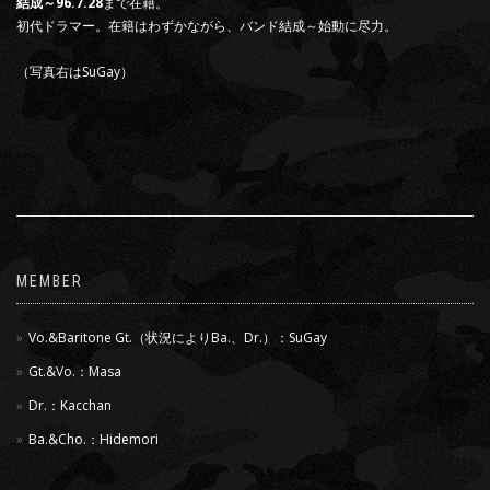
結成～96.7.28
まで在籍。
初代ドラマー。在籍はわずかながら、バンド結成～始動に尽力。
（写真右はSuGay）
MEMBER
Vo.&Baritone Gt.（状況によりBa.、Dr.）：SuGay
Gt.&Vo.：Masa
Dr.：Kacchan
Ba.&Cho.：Hidemori