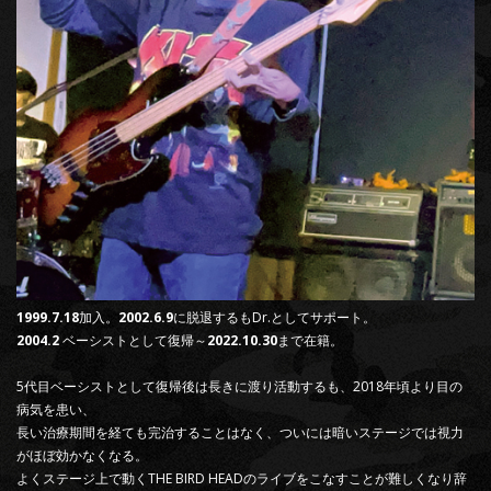
1999.7.18
加入。
2002.6.9
に脱退するもDr.としてサポート。
2004.2
ベーシストとして復帰～
2022.10.30
まで在籍。
5代目ベーシストとして復帰後は長きに渡り活動するも、2018年頃より目の
病気を患い、
長い治療期間を経ても完治することはなく、ついには暗いステージでは視力
がほぼ効かなくなる。
よくステージ上で動くTHE BIRD HEADのライブをこなすことが難しくなり辞