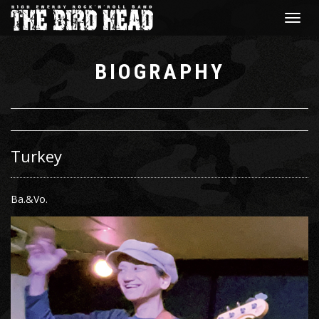
Toggle
navigat
BIOGRAPHY
Turkey
Ba.&Vo.