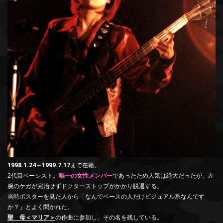
1998.1.24～1999.7.17
まで在籍。
2代目ベーシスト。
唯一の女性メンバー
であったため人気は絶大だったが、左
腕のケガが完治せずドクターストップがかかり脱退する。
当時ポスターを見た人から「なんでベースの人だけビジュアル系なんです
か？」とよく聞かれた。
聖 母＜マリア＞
の作曲に参加し、その名を残している。