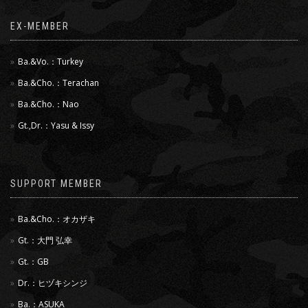
EX-MEMBER
Ba.&Vo.：Turkey
Ba.&Cho.：Terachan
Ba.&Cho.：Nao
Gt.,Dr.：Yasu & Issy
SUPPORT MEMBER
Ba.&Cho.：オカザキ
Gt.：大門 弘幸
Gt.：GB
Dr.：ヒヅキシンジ
Ba.：ASUKA