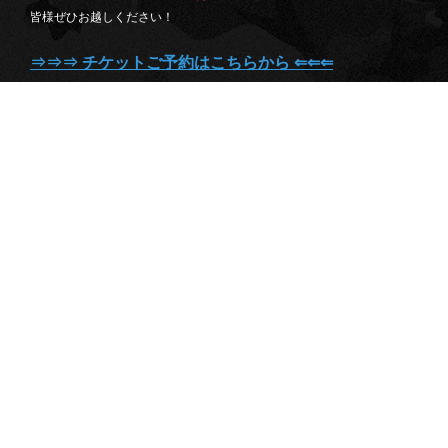
皆様ぜひお越しください！
⇒⇒⇒ チケットご予約はこちらから ⇐⇐⇐
次回LIVE！GW最終日5/6 京都MOJO
出演！
2024.4.22（月） | ライブ告知
2024.5.6（月祝）京都 MOJO
OPEN 18:00 START 18:30
前売￥2,000 / 当日￥2,500（1ドリンク別） / 配信
￥2,000