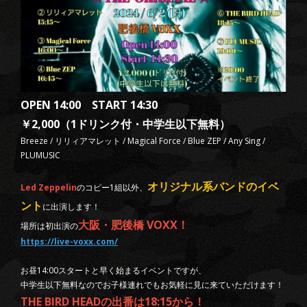
OPEN 14:00 START 14:30
￥2,000（1ドリンク付・中学生以下無料）
Breeze / リリィアマレット / Magical Force / Blue ZEP / Any Sing /
PLUMUSIC
オリジナル系バンドのイベ
Led Zeppelin
のコピー1組以外、
ント
に出演します！
大阪・肥後橋 VOXX！
場所は初出演の
https://live-voxx.com/
お昼14:00スタートと早く始まるイベントですが、
中学生以下無料なのでお子様連れでもお気軽に見に来ていただけます！
THE BIRD HEADの出番は18:15から！